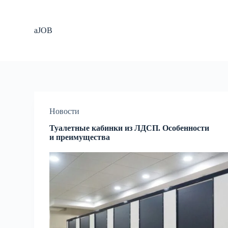
П
е
р
aJOB
е
й
т
и
к
с
у
т
и
Новости
Туалетные кабинки из ЛДСП. Особенности
и преимущества