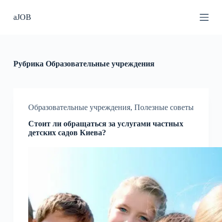
П
aJOB
е
р
е
й
т
и
Рубрика
Образовательные учреждения
к
с
у
т
и
Образовательные учреждения
,
Полезные советы
Стоит ли обращаться за услугами частных
детских садов Киева?