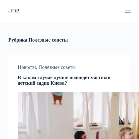
П
aJOB
е
р
е
й
т
и
Рубрика
Полезные советы
к
с
у
т
и
Новости
,
Полезные советы
В каком случае лучше подойдет частный
детский садик Киева?