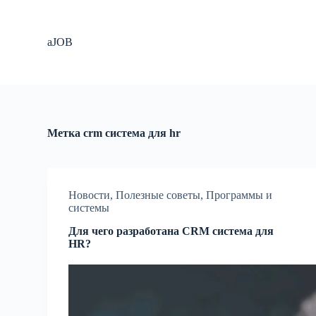
П
е
р
aJOB
е
й
т
и
к
с
у
Метка
crm система для hr
т
и
Новости
,
Полезные советы
,
Программы и
системы
Для чего разработана CRM система для
HR?