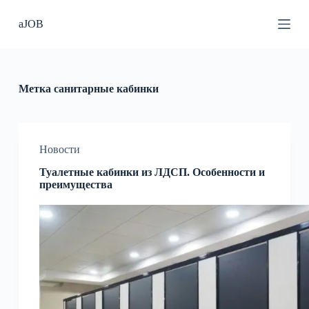
П
aJOB
е
р
е
й
т
и
Метка
санитарные кабинки
к
с
у
т
и
Новости
Туалетные кабинки из ЛДСП. Особенности и
преимущества