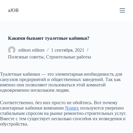
П
aJOB
е
р
е
й
т
и
Какими бывают туалетные кабинки?
к
с
editors editors
1 сентября, 2021
у
Полезные советы
,
Строительные работы
т
и
Туалетные кабинки — это элементарная необходимость для
санузлов предприятий и общественных заведений. Так как
именно они позволяют пользоваться этой комнатой
одновременно нескольким людям.
Соответственно, без них просто не обойтись. Вот почему
санитарные кабинки компании
Nomex
пользуются уверенно
стабильным спросом на рынке ремонтно-строительных услуг.
Вместе с тем существует несколько способов их возведения и
обустройства.