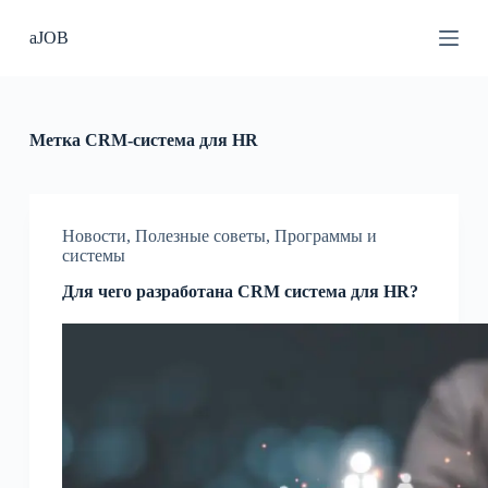
П
aJOB
е
р
е
й
т
и
Метка
CRM-система для HR
к
с
у
т
и
Новости
,
Полезные советы
,
Программы и
системы
Для чего разработана CRM система для HR?