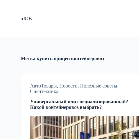
П
е
р
aJOB
е
й
т
и
к
с
у
Метка
купить прицеп контейнеровоз
т
и
АвтоТовары
,
Новости
,
Полезные советы
,
Спецтехника
Универсальный или специализированный?
Какой контейнеровоз выбрать?