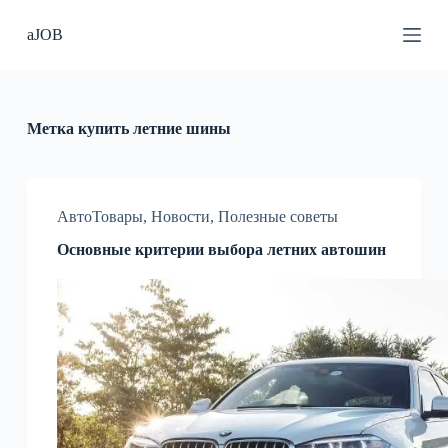
П
aJOB
е
р
е
й
т
и
Метка
купить летние шины
к
с
у
т
и
АвтоТовары
,
Новости
,
Полезные советы
Основные критерии выбора летних автошин