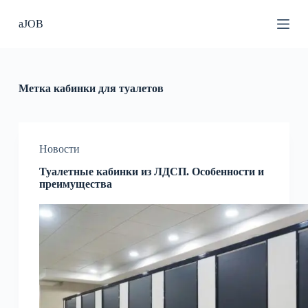
П
aJOB
е
р
е
й
т
и
Метка
кабинки для туалетов
к
с
у
т
и
Новости
Туалетные кабинки из ЛДСП. Особенности и
преимущества