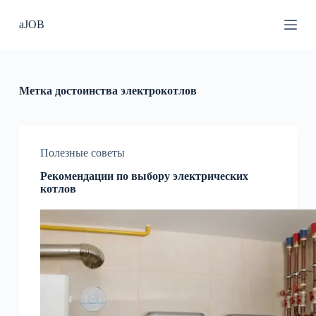
П
aJOB
е
р
е
й
т
и
Метка
достоинства электрокотлов
к
с
у
т
и
Полезные советы
Рекомендации по выбору электрических
котлов