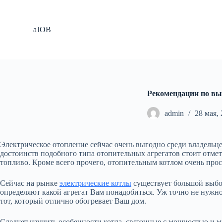
П
е
р
aJOB
е
й
т
и
к
с
у
Рекомендации по вы
т
и
admin
28 мая,
Электрическое отопление сейчас очень выгодно среди владельце
достоинств подобного типа отопительных агрегатов стоит отме
топливо. Кроме всего прочего, отопительным котлом очень прос
Сейчас на рынке
электрические котлы
существует большой выбор
определяют какой агрегат Вам понадобиться. Уж точно не нужно
тот, который отлично обогревает Ваш дом.
Следует изучить особенности котла, связанные с мощностью и м