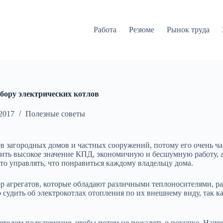
Работа
Резюме
Рынок труда
бору электрических котлов
 2017
Полезные советы
в загородных домов и частных сооружений, потому его очень ча
тить высокое значение КПД, экономичную и бесшумную работу, а
то управлять, что понравиться каждому владельцу дома.
 агрегатов, которые обладают различными теплоносителями, р
 судить об электрокотлах отопления по их внешнему виду, так к
етодом подключения, чтобы потом не пожалеть о покупке. Напри