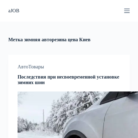
П
aJOB
е
р
е
й
т
и
Метка
зимняя авторезина цена Киев
к
с
у
т
и
АвтоТовары
Последствия при несвоевременной установке
зимних шин