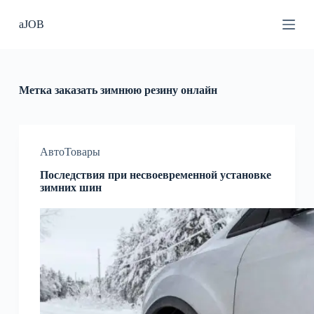
П
aJOB
е
р
е
й
т
и
Метка
заказать зимнюю резину онлайн
к
с
у
т
и
АвтоТовары
Последствия при несвоевременной установке
зимних шин