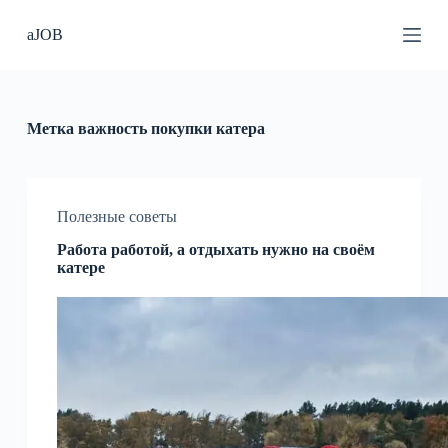
П
aJOB
е
р
е
й
т
и
Метка
важность покупки катера
к
с
у
т
и
Полезные советы
Работа работой, а отдыхать нужно на своём
катере