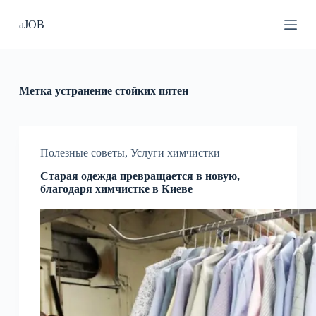
П
aJOB
е
р
е
й
т
и
Метка
устранение стойких пятен
к
с
у
т
и
Полезные советы
,
Услуги химчистки
Старая одежда превращается в новую,
благодаря химчистке в Киеве