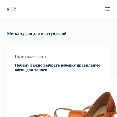
П
aJOB
е
р
е
й
т
и
Метка
туфли для выступлений
к
с
у
т
и
Полезные советы
Почему важно выбрать ребёнку правильную
обувь для танцев