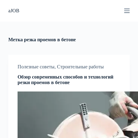
П
aJOB
е
р
е
й
т
и
Метка
резка проемов в бетоне
к
с
у
т
и
Полезные советы
,
Строительные работы
Обзор современных способов и технологий
резки проемов в бетоне