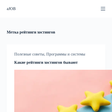
П
aJOB
е
р
е
й
т
и
Метка
рейтинги хостингов
к
с
у
т
и
Полезные советы
,
Программы и системы
Какие рейтинги хостингов бывают