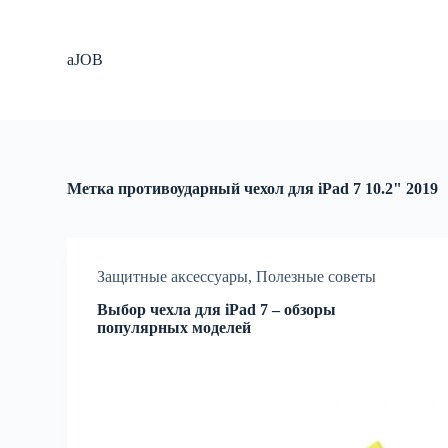
П
е
р
aJOB
е
й
т
и
к
с
у
Метка
противоударный чехол для iPad 7 10.2" 2019
т
и
Защитные аксессуары
,
Полезные советы
Выбор чехла для iPad 7 – обзоры
популярных моделей