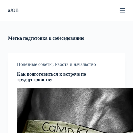
П
aJOB
е
р
е
й
т
и
Метка
подготовка к собеседованию
к
с
у
т
и
Полезные советы
,
Работа и начальство
Как подготовиться к встрече по
трудоустройству