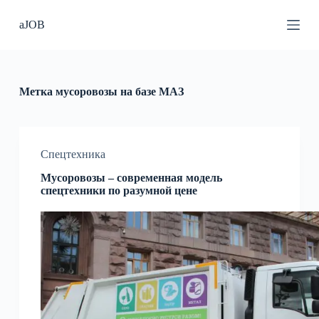
П
aJOB
е
р
е
й
т
и
Метка
мусоровозы на базе МАЗ
к
с
у
т
и
Спецтехника
Мусоровозы – современная модель
спецтехники по разумной цене