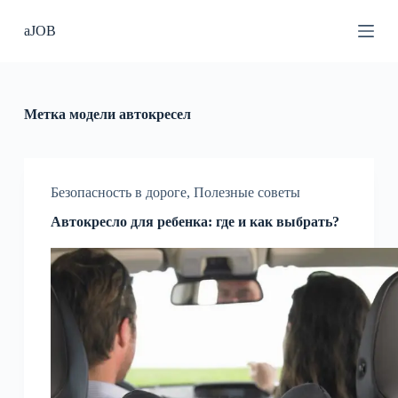
П
aJOB
е
р
е
й
т
и
Метка
модели автокресел
к
с
у
т
и
Безопасность в дороге
,
Полезные советы
Автокресло для ребенка: где и как выбрать?