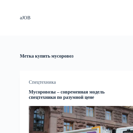
П
е
р
aJOB
е
й
т
и
к
с
у
Метка
купить мусоровоз
т
и
Спецтехника
Мусоровозы – современная модель
спецтехники по разумной цене