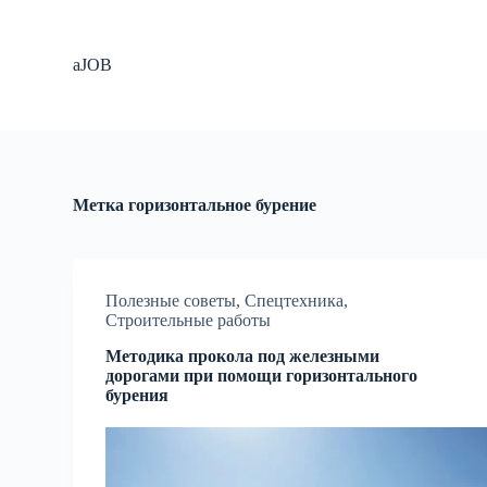
П
е
р
aJOB
е
й
т
и
к
с
у
Метка
горизонтальное бурение
т
и
Полезные советы
,
Спецтехника
,
Строительные работы
Методика прокола под железными
дорогами при помощи горизонтального
бурения