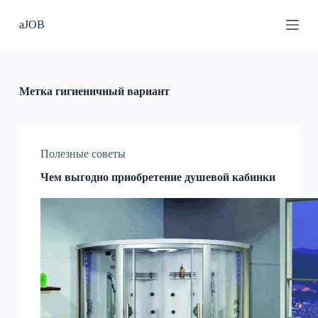
П
aJOB
е
р
е
й
т
и
Метка
гигиеничный вариант
к
с
у
т
и
Полезные советы
Чем выгодно приобретение душевой кабинки