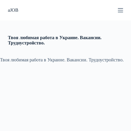
П
aJOB
е
р
е
й
т
и
Твоя любимая работа в Украине. Вакансии.
к
Трудоустройство.
с
у
т
Твоя любимая работа в Украине. Вакансии. Трудоустройство.
и