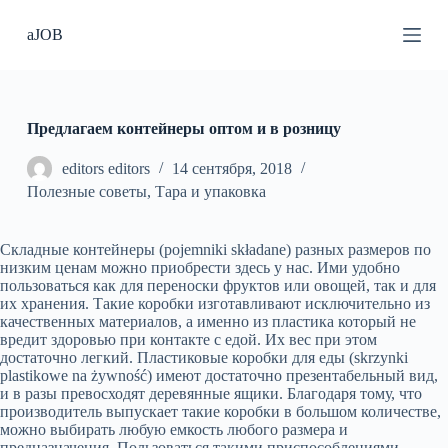
П
aJOB
е
р
е
й
т
и
Предлагаем контейнеры оптом и в розницу
к
с
editors editors
14 сентября, 2018
у
Полезные советы
,
Тара и упаковка
т
и
Складные контейнеры (pojemniki składane) разных размеров по
низким ценам можно приобрести здесь у нас. Ими удобно
пользоваться как для переноски фруктов или овощей, так и для
их хранения.
Такие коробки изготавливают исключительно из
качественных материалов, а именно из пластика который не
вредит здоровью при контакте с едой. Их вес при этом
достаточно легкий. Пластиковые коробки для еды (skrzynki
plastikowe na żywność) имеют достаточно презентабельный вид,
и в разы превосходят деревянные ящики. Благодаря тому, что
производитель выпускает такие коробки в большом количестве,
можно выбирать любую емкость любого размера и
предназначения. Пользоваться такими приспособлениями