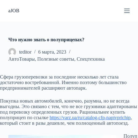
П
aJOB
е
р
е
й
т
и
Что нужно знать о полуприцепах?
к
с
teditor
6 марта, 2023
у
АвтоТовары
,
Полезные советы
,
Спецтехника
т
и
Сфера грузоперевозки за последние несколько лет стала
достаточно востребованной. Именно поэтому большинство
предпринимателей расширяют автопарк.
Покупка новых автомобилей, конечно, разумна, но не всегда
выгодны. Это связано с тем, что не все грузовики адаптированы
под перевозку определенных грузов. Рациональнее купить
полуприцеп по ссылке
https://varz.ua/ru/catalog-cfp-napivprichip
,
который стоит в разы дешевле, чем полноценный автопоезд.
Полуп