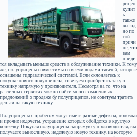
рицеп
купит
ь
также
выгод
но по
той
причи
не, что
вам
приде
тся вкладывать меньше средств в обслуживание техники. К тому
же, полуприцепы совместимы со всеми видами тягачей, которые
оснащены гидравлической системой. Если склоняетесь к
покупке нового полуприцепа, советуем приобретать такую
технику напрямую у производителя. Несмотря на то, что на
различных сервисах можно найти много заманчивых
предложений о продаже бу полуприцепов, не советуем тратить
деньги на такую технику.
Полуприцепы с пробегом могут иметь разные дефекты, поломки
и прочие недочеты, устранение которых обойдется в круглую
копеечку. Покупая полуприцепы напрямую у производителя, вы
получаете выносливую, надежную новую технику, на которую