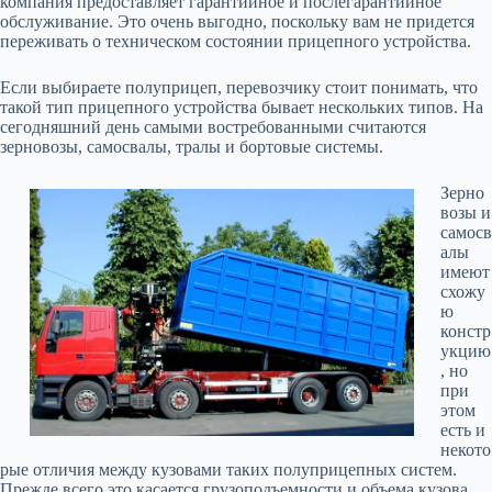
компания предоставляет гарантийное и послегарантийное
обслуживание. Это очень выгодно, поскольку вам не придется
переживать о техническом состоянии прицепного устройства.
Если выбираете полуприцеп, перевозчику стоит понимать, что
такой тип прицепного устройства бывает нескольких типов. На
сегодняшний день самыми востребованными считаются
зерновозы, самосвалы, тралы и бортовые системы.
Зерно
возы и
самосв
алы
имеют
схожу
ю
констр
укцию
, но
при
этом
есть и
некото
рые отличия между кузовами таких полуприцепных систем.
Прежде всего это касается грузоподъемности и объема кузова.