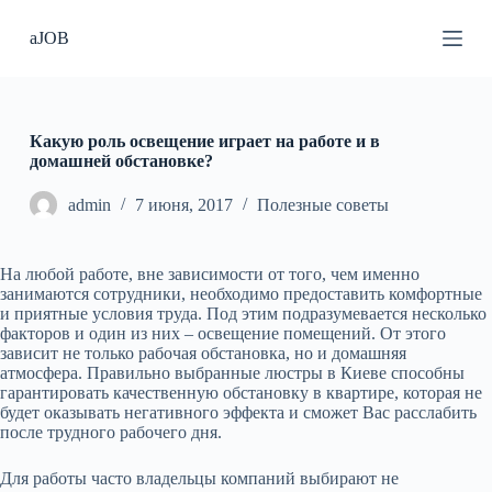
П
aJOB
е
р
е
й
т
и
Какую роль освещение играет на работе и в
к
домашней обстановке?
с
у
admin
7 июня, 2017
Полезные советы
т
и
На любой работе, вне зависимости от того, чем именно
занимаются сотрудники, необходимо предоставить комфортные
и приятные условия труда.
Под этим подразумевается несколько
факторов и один из них – освещение помещений. От этого
зависит не только рабочая обстановка, но и домашняя
атмосфера. Правильно выбранные люстры в Киеве способны
гарантировать качественную обстановку в квартире, которая не
будет оказывать негативного эффекта и сможет Вас расслабить
после трудного рабочего дня.
Для работы часто владельцы компаний выбирают не