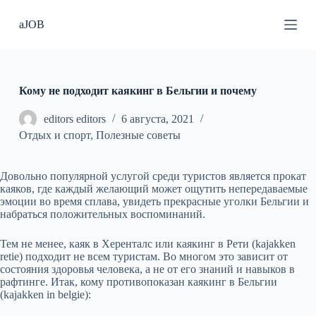
П
aJOB
е
р
е
й
т
и
Кому не подходит каякинг в Бельгии и почему
к
с
editors editors
6 августа, 2021
у
Отдых и спорт
,
Полезные советы
т
и
Довольно популярной услугой среди туристов является прокат
каяков, где каждый желающий может ощутить непередаваемые
эмоции во время сплава, увидеть прекрасные уголки Бельгии и
набраться положительных воспоминаний.
Тем не менее, каяк в Херенталс или каякинг в Рети (kajakken
retie) подходит не всем туристам. Во многом это зависит от
состояния здоровья человека, а не от его знаний и навыков в
рафтинге. Итак, кому противопоказан каякинг в Бельгии
(kajakken in belgie):