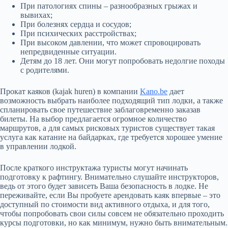
При патологиях спины – разнообразных грыжах и
вывихах;
При болезнях сердца и сосудов;
При психических расстройствах;
При высоком давлении, что может спровоцировать
непредвиденные ситуации.
Детям до 18 лет. Они могут попробовать недолгие походы
с родителями.
Прокат каяков (kajak huren) в компании
Kano.be
дает
возможность выбрать наиболее подходящий тип лодки, а также
спланировать свое путешествие заблаговременно заказав
билеты. На выбор предлагается огромное количество
маршрутов, а для самых рисковых туристов существует такая
услуга как катание на байдарках, где требуется хорошее умение
в управлении лодкой.
После краткого инструктажа туристы могут начинать
подготовку к рафтингу. Внимательно слушайте инструкторов,
ведь от этого будет зависеть Ваша безопасность в лодке. Не
переживайте, если Вы пробуете арендовать каяк впервые – это
доступный по стоимости вид активного отдыха, и для того,
чтобы попробовать свои силы совсем не обязательно проходить
курсы подготовки, но как минимум, нужно быть внимательным.