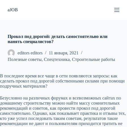
П
aJOB
е
р
е
й
т
и
Прокол под дорогой: делать самостоятельно или
к
нанять специалистов?
с
у
editors editors
11 января, 2021
т
Полезные советы
,
Спецтехника
,
Строительные работы
и
В последнее время все чаще в сети появляются запросы: как
сделать прокол под дорогой собственными силами при помощи
подручных материалов?
Безусловно на различных форумах и всевозможных сайтах по
домашнему строительству можно найти массу сомнительных
рекомендаций и советов, как провести прокол под дорогой
самостоятельно. Однако, как показывает практика и отзывы тех,
кто уже успел последовать таким советам, результатов такие
рекомендации не дают и пользователям приходится тратить не